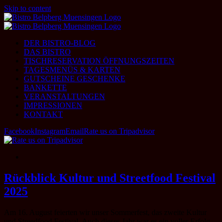
Skip to content
DER BISTRO-BLOG
DAS BISTRO
TISCHRESERVATION ÖFFNUNGSZEITEN
TAGESMENÜS & KARTEN
GUTSCHEINE GESCHENKE
BANKETTE
VERANSTALTUNGEN
IMPRESSIONEN
KONTAKT
Facebook
Instagram
Email
Rate us on Tripadvisor
Rückblick Kultur und Streetfood Festival
2025
Am 16. August feierten wir unser Sommerfest, das zweite Kultur
und Streedfood Festival. Auch dieses Jahr war es ein voller Erfolg