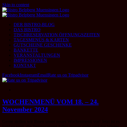
Skip to content
DER BISTRO-BLOG
DAS BISTRO
TISCHRESERVATION ÖFFNUNGSZEITEN
TAGESMENÜS & KARTEN
GUTSCHEINE GESCHENKE
BANKETTE
VERANSTALTUNGEN
IMPRESSIONEN
KONTAKT
Facebook
Instagram
Email
Rate us on Tripadvisor
WOCHENMENÜ VOM 18. – 24.
November 2024
Gerne stellen wir Ihnen unser neues Wochenmenü vor! Jetzt ist es
bald so weit, die Temperaturen fallen immer mehr und der Winter